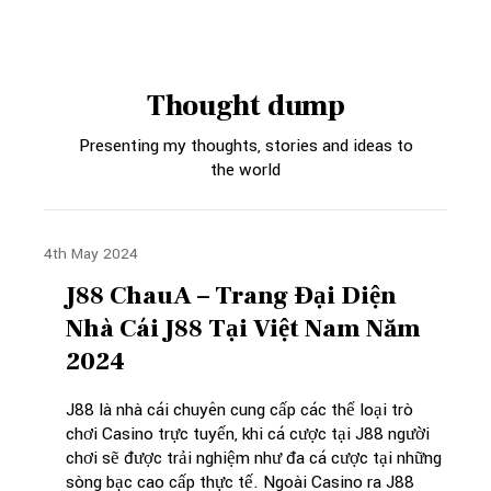
Thought dump
Presenting my thoughts, stories and ideas to
the world
4th May 2024
J88 ChauA – Trang Đại Diện
Nhà Cái J88 Tại Việt Nam Năm
2024
J88 là nhà cái chuyên cung cấp các thể loại trò
chơi Casino trực tuyến, khi cá cược tại J88 người
chơi sẽ được trải nghiệm như đa cá cược tại những
sòng bạc cao cấp thực tế. Ngoài Casino ra J88